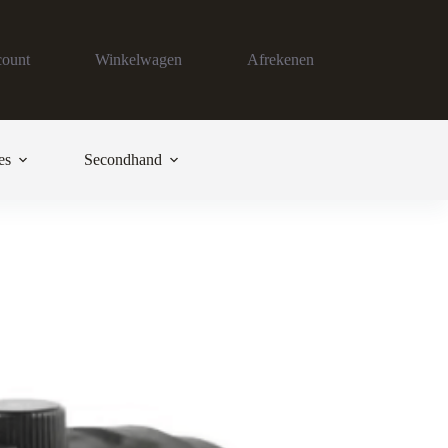
count
Winkelwagen
Afrekenen
es
Secondhand