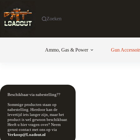
Ga
naar
de
Zoeken
inhoud
Ammo, Gas & Power
Gun Accessoir
Beschikbaar via nabestelling??
Sommige producten staan op
nabestelling. Hierdoor kan de
levertijd iets langer zijn, maar het
product is wel gewoon beschikbaar.
Heeft u hier vragen over? Neem
gerust contact met ons op via
Verkoop@Loadout.nl