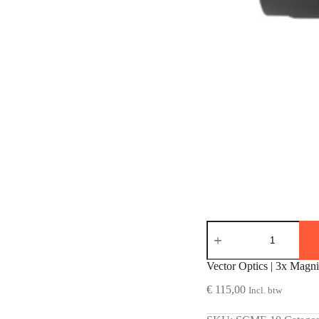
Vector
Optics
|
3x
Vector Optics | 3x Magni
Magnifier
w/
€
115,00
Incl. btw
Flip
Side