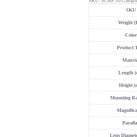
SKU:
SCMF-10
Catego
Mount
aantal
SKU
Weight 
Colo
Product 
Materi
Length (
Height (
Mounting Ra
Magnifica
Parall
Lens Diamet