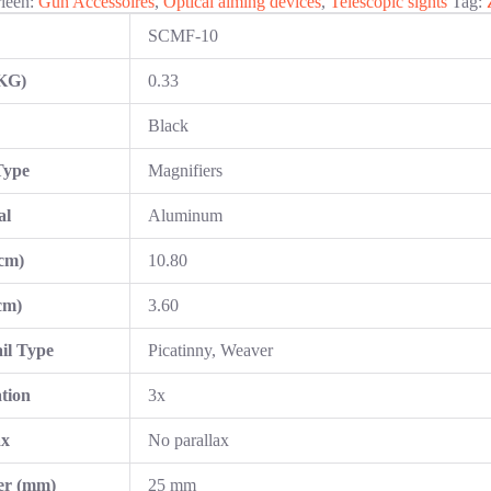
rieën:
Gun Accessoires
,
Optical aiming devices
,
Telescopic sights
Tag:
SCMF-10
(KG)
0.33
r
Black
Type
Magnifiers
al
Aluminum
cm)
10.80
cm)
3.60
il Type
Picatinny, Weaver
tion
3x
ax
No parallax
er (mm)
25 mm