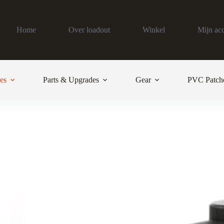
Home
Over loadout
Winkel
Mijn ac
es
Parts & Upgrades
Gear
PVC Patch