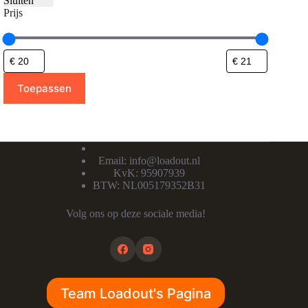
Sluiten
Prijs
Toepassen
Email:
info@loadout.nl
KvK: 95907939
BTW: NL005179352B31
Volg ons op deze sociale media!
Team Loadout's Pagina