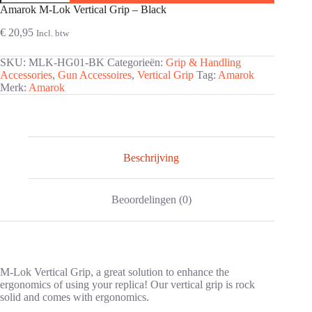
Lok
Amarok M-Lok Vertical Grip – Black
Vertical
Grip
€
20,95
Incl. btw
-
Black
SKU:
MLK-HG01-BK
Categorieën:
Grip & Handling
aantal
Accessories
,
Gun Accessoires
,
Vertical Grip
Tag:
Amarok
Merk:
Amarok
Beschrijving
Beoordelingen (0)
M-Lok Vertical Grip, a great solution to enhance the
ergonomics of using your replica! Our vertical grip is rock
solid and comes with ergonomics.