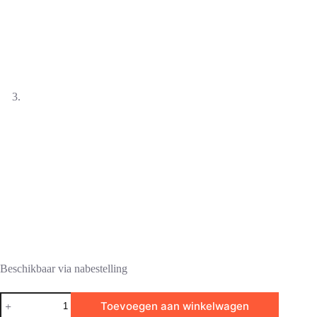
Beschikbaar via nabestelling
Amarok
Toevoegen aan winkelwagen
M-