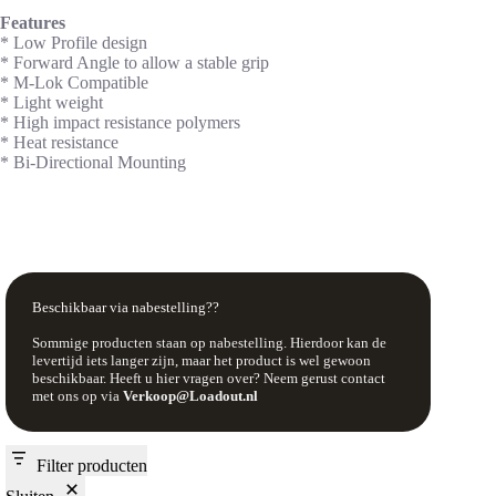
Features
* Low Profile design
* Forward Angle to allow a stable grip
* M-Lok Compatible
* Light weight
* High impact resistance polymers
* Heat resistance
* Bi-Directional Mounting
Beschikbaar via nabestelling??
Sommige producten staan op nabestelling. Hierdoor kan de
levertijd iets langer zijn, maar het product is wel gewoon
beschikbaar. Heeft u hier vragen over? Neem gerust contact
met ons op via
Verkoop@Loadout.nl
Filter producten