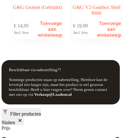
G&G Gearset (Gebruikt)
G&G V2 Gearbox Shell
8mm
Toevoegen
Toevoegen
€
14,95
€
19,99
aan
aan
Incl. btw
Incl. btw
winkelwagen
winkelwagen
Beschikbaar via nabestelling??
Sommige producten staan op nabestelling. Hierdoor kan de
levertijd iets langer zijn, maar het product is wel gewoon
beschikbaar. Heeft u hier vragen over? Neem gerust contact
met ons op via
Verkoop@Loadout.nl
Filter producten
Sluiten
Prijs