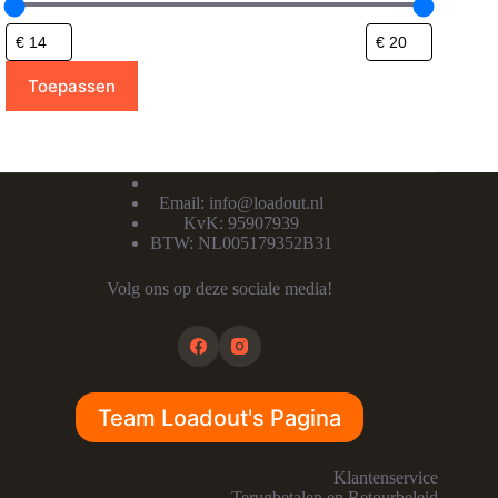
Toepassen
Email:
info@loadout.nl
KvK: 95907939
BTW: NL005179352B31
Volg ons op deze sociale media!
Team Loadout's Pagina
Klantenservice
Terugbetalen en Retourbeleid