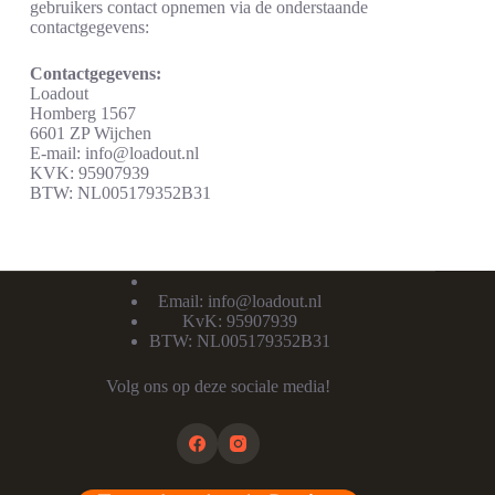
gebruikers contact opnemen via de onderstaande
contactgegevens:
Contactgegevens:
Loadout
Homberg 1567
6601 ZP Wijchen
E-mail: info@loadout.nl
KVK: 95907939
BTW: NL005179352B31
Email:
info@loadout.nl
KvK: 95907939
BTW: NL005179352B31
Volg ons op deze sociale media!