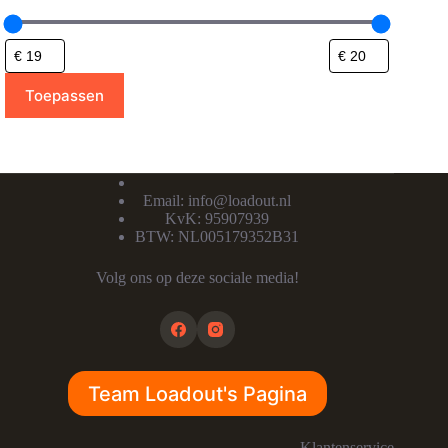
Toepassen
Email:
info@loadout.nl
KvK: 95907939
BTW: NL005179352B31
Volg ons op deze sociale media!
Team Loadout's Pagina
Klantenservice