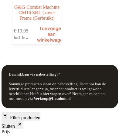
G&G Combat Machine
CM16 SRL Lower
Frame (Gerbruikt)
Toevoegen
€
19,95
aan
Incl. btw
winkelwagen
Beschikbaar via nabestelling??
Sommige producten staan op nabestelling. Hierdoor kan de
levertijd iets langer zijn, maar het product is wel gewoon
beschikbaar. Heeft u hier vragen over? Neem gerust contact
met ons op via
Verkoop@Loadout.nl
Filter producten
Sluiten
Prijs