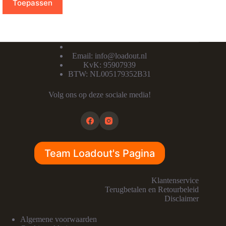
Toepassen
Email:
info@loadout.nl
KvK: 95907939
BTW: NL005179352B31
Volg ons op deze sociale media!
Team Loadout's Pagina
Klantenservice
Terugbetalen en Retourbeleid
Disclaimer
Algemene voorwaarden