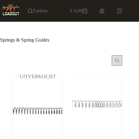
Ga
naar
Zoeken
€
0,00
Winkelwagen
de
inhoud
Springs & Spring Guides
UITVERKOCHT