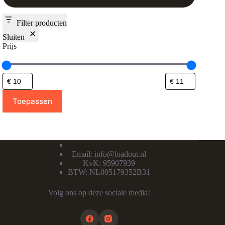
Filter producten
Sluiten
Prijs
Toepassen
Email:
info@loadout.nl
KvK: 95907939
BTW: NL005179352B31
Volg ons op deze sociale media!