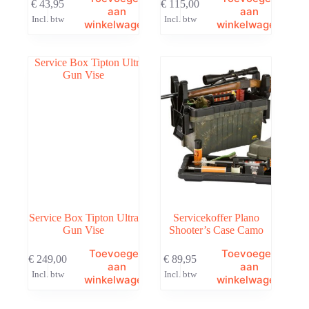
€
43,95
€
115,00
aan
aan
Incl. btw
Incl. btw
winkelwagen
winkelwagen
Service Box Tipton Ultra
Servicekoffer Plano
Gun Vise
Shooter’s Case Camo
Toevoegen
Toevoegen
€
249,00
€
89,95
aan
aan
Incl. btw
Incl. btw
winkelwagen
winkelwagen