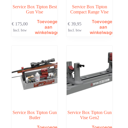
Service Box Tipton Best
Service Box Tipton
Gun Vise
Compact Range Vise
Toevoegen
Toevoegen
€
175,00
€
39,95
aan
aan
Incl. btw
Incl. btw
winkelwagen
winkelwagen
Service Box Tipton Gun
Service Box Tipton Gun
Butler
Vise Gen2
Toevoegen
Toevoegen