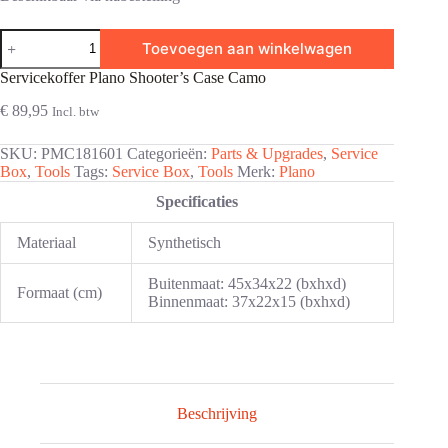
Servicekoffer
Toevoegen aan winkelwagen
Plano
Shooter's
Servicekoffer Plano Shooter’s Case Camo
Case
Camo
€
89,95
Incl. btw
aantal
SKU:
PMC181601
Categorieën:
Parts & Upgrades
,
Service
Box
,
Tools
Tags:
Service Box
,
Tools
Merk:
Plano
Specificaties
Materiaal
Synthetisch
Buitenmaat: 45x34x22 (bxhxd)
Formaat (cm)
Binnenmaat: 37x22x15 (bxhxd)
Beschrijving