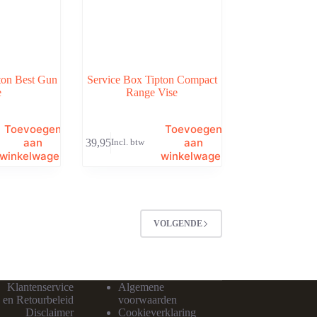
ton Best Gun
Service Box Tipton Compact
e
Range Vise
Toevoegen
Toevoegen
aan
aan
€
39,95
Incl. btw
winkelwagen
winkelwagen
VOLGENDE
Klantenservice
Algemene
 en Retourbeleid
voorwaarden
Disclaimer
Cookieverklaring