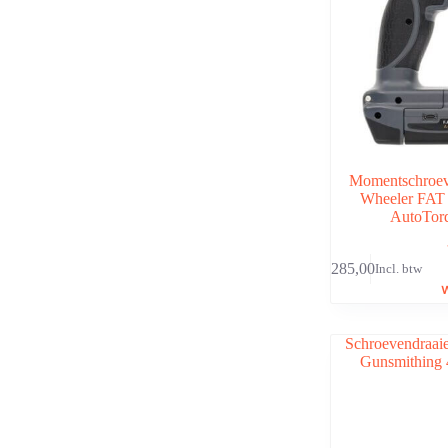
Momentschroev
Wheeler FAT
AutoTor
€
285,00
Incl. btw