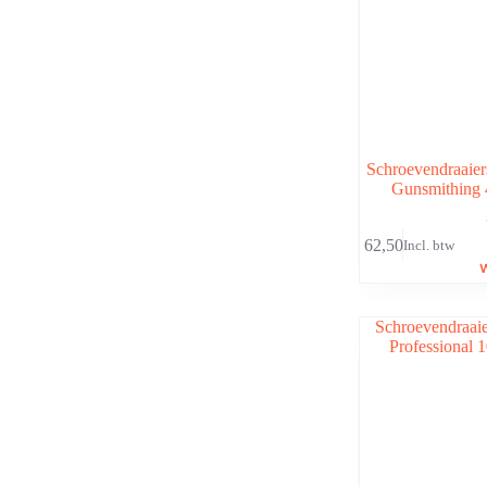
Schroevendraaier
Gunsmithing 
€
62,50
Incl. btw