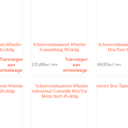
set Wheeler
Schroevendraaierset Wheeler
Schroevendraaie
43-delig
Gunsmithing 89-delig
Hex/Torx 6
Toevoegen
Toevoegen
aan
aan
€
135,00
€
69,95
Incl. btw
Incl. btw
winkelwagen
winkelwagen