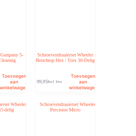
 Gunpany 5-
Schroevendraaierset Wheeler
Cleaning
Benchtop Hex / Torx 30-Delig
Toevoegen
Toevoegen
aan
aan
€
99,95
Incl. btw
winkelwagen
winkelwagen