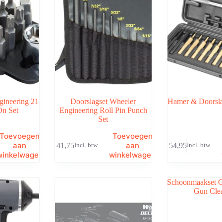
gineering 21
Doorslagset Wheeler
Hamer & Doorsla
On Set
Engineering Roll Pin Punch
Set
Toevoegen
Toevoegen
aan
aan
€
41,75
€
54,95
Incl. btw
Incl. btw
winkelwagen
winkelwagen