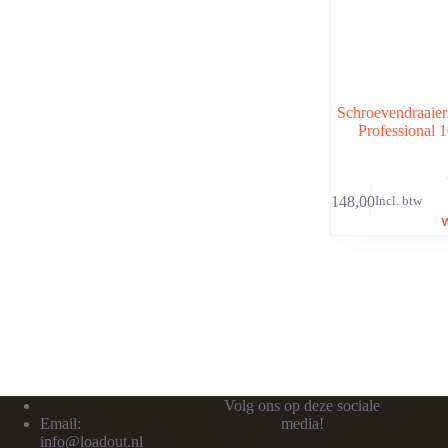
Schroevendraaier
Professional 
€
148,00
Incl. btw
Volg ons op deze sociale
Email:
media!
info@loadout.nl