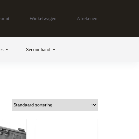
count
Winkelwagen
Afrekenen
es
Secondhand