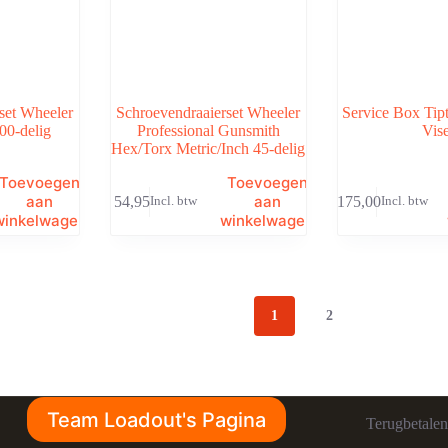
set Wheeler
Schroevendraaierset Wheeler
Service Box Tip
100-delig
Professional Gunsmith
Vis
Hex/Torx Metric/Inch 45-delig
Toevoegen
Toevoegen
aan
aan
€
54,95
€
175,00
Incl. btw
Incl. btw
winkelwagen
winkelwagen
1
2
Team Loadout's Pagina
Terugbetalen