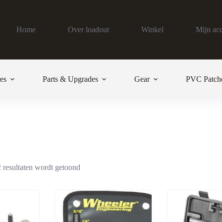
Home
Over loadout
Winkel
Mijn ac
es
Parts & Upgrades
Gear
PVC Patch
 resultaten wordt getoond