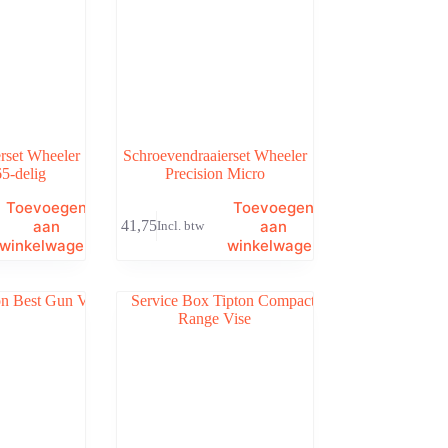
rset Wheeler
Schroevendraaierset Wheeler
5-delig
Precision Micro
Toevoegen
Toevoegen
aan
aan
€
41,75
Incl. btw
winkelwagen
winkelwagen