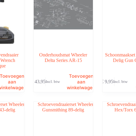
endraaier
Onderhoudsmat Wheeler
Schoonmaakset
 Wrench
Delta Series AR-15
Delig Gun 
que
Toevoegen
Toevoegen
aan
aan
€
43,95
€
9,95
Incl. btw
Incl. btw
winkelwagen
winkelwagen