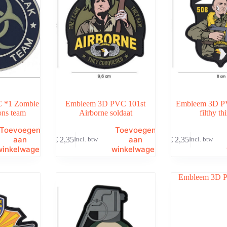
 *1 Zombie
Embleem 3D PVC 101st
Embleem 3D P
ons team
Airborne soldaat
filthy th
Toevoegen
Toevoegen
aan
aan
€
2,35
€
2,35
Incl. btw
Incl. btw
winkelwagen
winkelwagen