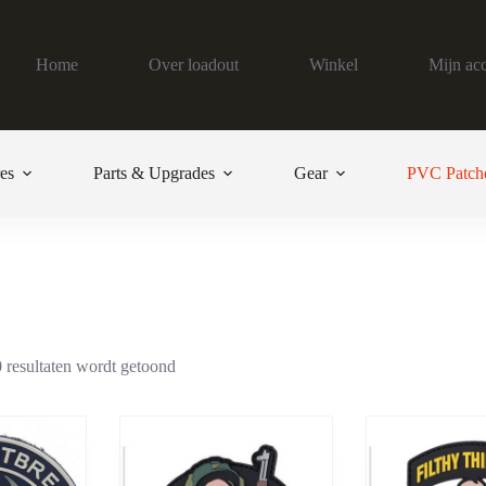
Home
Over loadout
Winkel
Mijn ac
es
Parts & Upgrades
Gear
PVC Patch
 resultaten wordt getoond