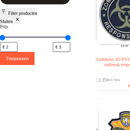
Filter producten
Sluiten
Prijs
Toepassen
Embleem 3D PVC
outbreak resp
€
2,35
Incl. btw