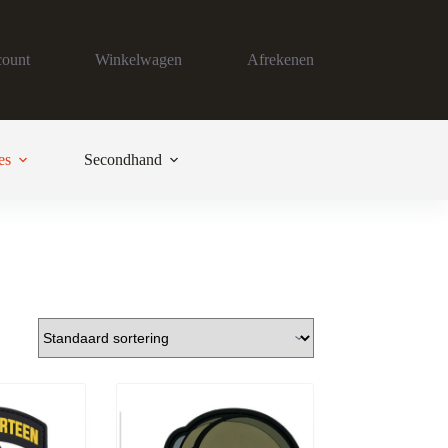
count
Winkelwagen
Afrekenen
es
Secondhand