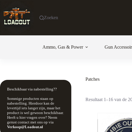
Ga
naar
de
Zoeken
inhoud
Ammo, Gas & Power
Gun Accessoir
Patches
Beschikbaar via nabestelling??
Sommige producten staan op
Resultaat 1–16 van de 20
nabestelling. Hierdoor kan de
levertijd iets langer zijn, maar het
product is wel gewoon beschikbaar.
Heeft u hier vragen over? Neem
gerust contact met ons op via
Verkoop@Loadout.nl