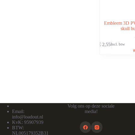
Embleem 3D P
skull bu
€
2,55
Incl. btw
Volg ons op deze sociale
Email:
media!
info@loadout.nl
KvK: 95907939
BTW:
NL005179352B31