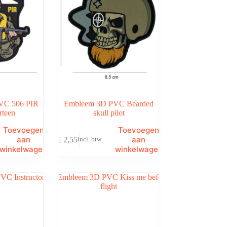
VC 506 PIR
Embleem 3D PVC Bearded
irteen
skull pilot
Toevoegen
Toevoegen
aan
aan
€
2,55
Incl. btw
winkelwagen
winkelwagen