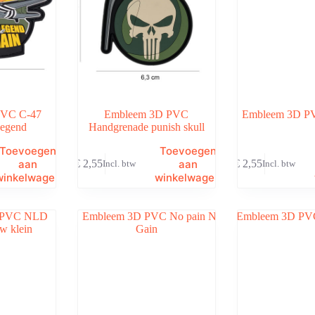
PVC C-47
Embleem 3D PVC
Embleem 3D PVC
egend
Handgrenade punish skull
Toevoegen
Toevoegen
aan
aan
€
2,55
€
2,55
Incl. btw
Incl. btw
winkelwagen
winkelwagen