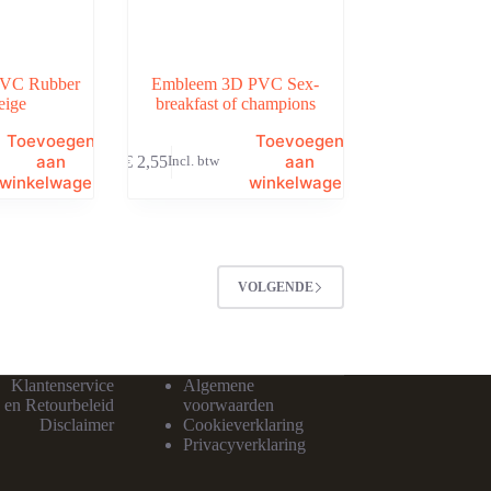
VC Rubber
Embleem 3D PVC Sex-
eige
breakfast of champions
Toevoegen
Toevoegen
aan
aan
€
2,55
Incl. btw
winkelwagen
winkelwagen
VOLGENDE
Klantenservice
Algemene
 en Retourbeleid
voorwaarden
Disclaimer
Cookieverklaring
Privacyverklaring