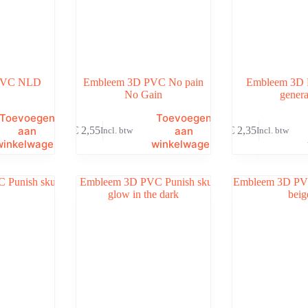
PVC NLD
Embleem 3D PVC No pain
Embleem 3D 
No Gain
genera
Toevoegen
Toevoegen
aan
aan
€
2,55
€
2,35
Incl. btw
Incl. btw
winkelwagen
winkelwagen