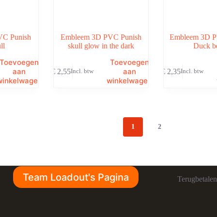
VC Punish
Embleem 3D PVC Punish
Embleem 3D P
ll
skull glow in the dark
Duck b
Toevoegen
Toevoegen
aan
aan
€
2,55
€
2,35
Incl. btw
Incl. btw
winkelwagen
winkelwagen
1
2
Team Loadout's Pagina
Terugbetalen