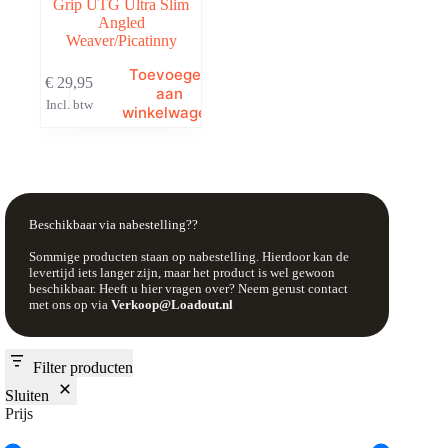
Grip UTG Ultra Slim
Angled
Weaver/Picatinny
Toevoegen
€
29,95
aan
Incl. btw
winkelwagen
Beschikbaar via nabestelling??
Sommige producten staan op nabestelling. Hierdoor kan de
levertijd iets langer zijn, maar het product is wel gewoon
beschikbaar. Heeft u hier vragen over? Neem gerust contact
met ons op via
Verkoop@Loadout.nl
Filter producten
Sluiten
Prijs