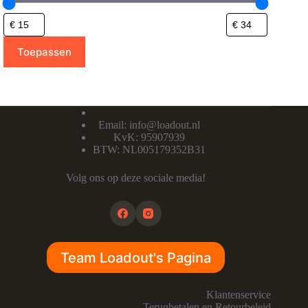
Toepassen
Email:
info@loadout.nl
KvK: 95907939
BTW: NL005179352B31
Volg ons op deze sociale media!
Team Loadout's Pagina
Klantenservice
Terugbetalen en Retourbeleid