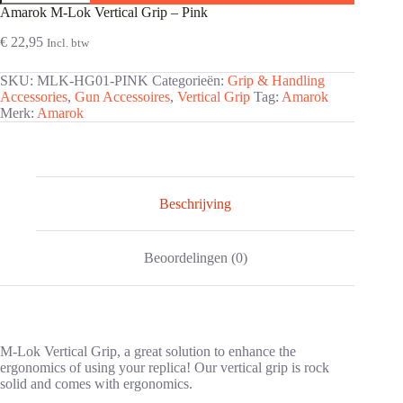
Lok
Amarok M-Lok Vertical Grip – Pink
Vertical
Grip
€
22,95
Incl. btw
-
Pink
SKU:
MLK-HG01-PINK
Categorieën:
Grip & Handling
aantal
Accessories
,
Gun Accessoires
,
Vertical Grip
Tag:
Amarok
Merk:
Amarok
Beschrijving
Beoordelingen (0)
M-Lok Vertical Grip, a great solution to enhance the
ergonomics of using your replica! Our vertical grip is rock
solid and comes with ergonomics.