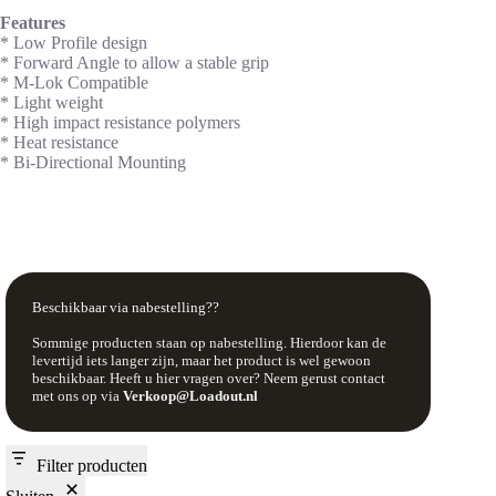
Features
* Low Profile design
* Forward Angle to allow a stable grip
* M-Lok Compatible
* Light weight
* High impact resistance polymers
* Heat resistance
* Bi-Directional Mounting
Beschikbaar via nabestelling??
Sommige producten staan op nabestelling. Hierdoor kan de
levertijd iets langer zijn, maar het product is wel gewoon
beschikbaar. Heeft u hier vragen over? Neem gerust contact
met ons op via
Verkoop@Loadout.nl
Filter producten