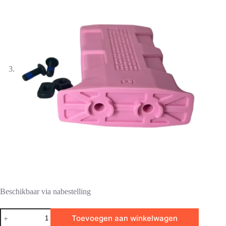
Beschikbaar via nabestelling
Amarok
Toevoegen aan winkelwagen
M-