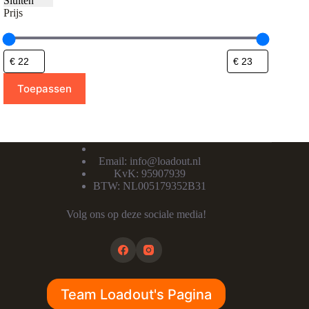
Sluiten
Prijs
Toepassen
Email:
info@loadout.nl
KvK: 95907939
BTW: NL005179352B31
Volg ons op deze sociale media!
Team Loadout's Pagina