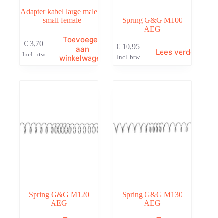
Adapter kabel large male
– small female
Spring G&G M100
AEG
Toevoegen
€
3,70
€
10,95
aan
Lees verder
Incl. btw
winkelwagen
Incl. btw
Spring G&G M120
Spring G&G M130
AEG
AEG