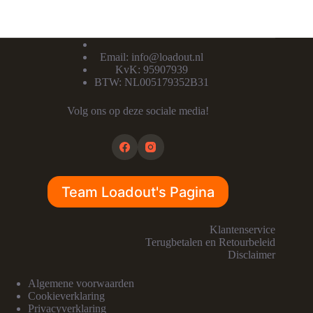
Email:
info@loadout.nl
KvK: 95907939
BTW: NL005179352B31
Volg ons op deze sociale media!
Team Loadout's Pagina
Klantenservice
Terugbetalen en Retourbeleid
Disclaimer
Algemene voorwaarden
Cookieverklaring
Privacyverklaring