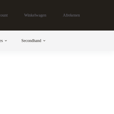
count
Winkelwagen
Afrekenen
es
Secondhand