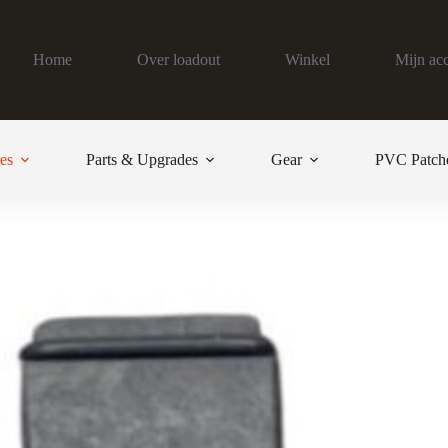
Home
Over loadout
Winkel
Mijn ac
es
Parts & Upgrades
Gear
PVC Patch