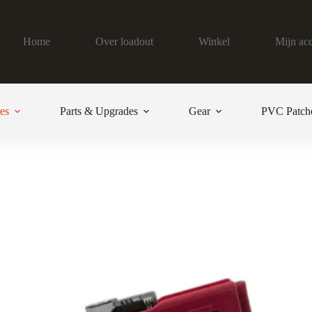
Home
Over loadout
Winkel
Mijn ac
es
Parts & Upgrades
Gear
PVC Patch