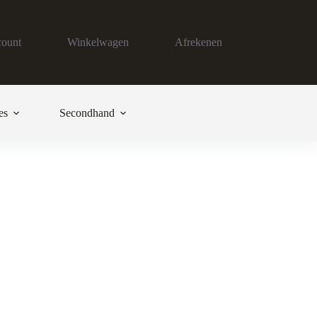
count
Winkelwagen
Afrekenen
es
Secondhand