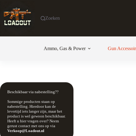
Ga
naar
de
Zoeken
inhoud
Ammo, Gas & Power
Gun Accessoir
Beschikbaar via nabestelling??
Sommige producten staan op
nabestelling. Hierdoor kan de
levertijd iets langer zijn, maar het
product is wel gewoon beschikbaar.
Heeft u hier vragen over? Neem
gerust contact met ons op via
Verkoop@Loadout.nl