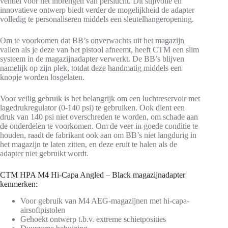
ventiel voor het inbrengen van perslucht. Dit stijlvolle en
innovatieve ontwerp biedt verder de mogelijkheid de adapter
volledig te personaliseren middels een sleutelhangeropening.
Om te voorkomen dat BB’s onverwachts uit het magazijn
vallen als je deze van het pistool afneemt, heeft CTM een slim
systeem in de magazijnadapter verwerkt. De BB’s blijven
namelijk op zijn plek, totdat deze handmatig middels een
knopje worden losgelaten.
Voor veilig gebruik is het belangrijk om een luchtreservoir met
lagedrukregulator (0-140 psi) te gebruiken. Ook dient een
druk van 140 psi niet overschreden te worden, om schade aan
de onderdelen te voorkomen. Om de veer in goede conditie te
houden, raadt de fabrikant ook aan om BB’s niet langdurig in
het magazijn te laten zitten, en deze eruit te halen als de
adapter niet gebruikt wordt.
CTM HPA M4 Hi-Capa Angled – Black magazijnadapter
kenmerken:
Voor gebruik van M4 AEG-magazijnen met hi-capa-
airsoftpistolen
Gehoekt ontwerp t.b.v. extreme schietposities