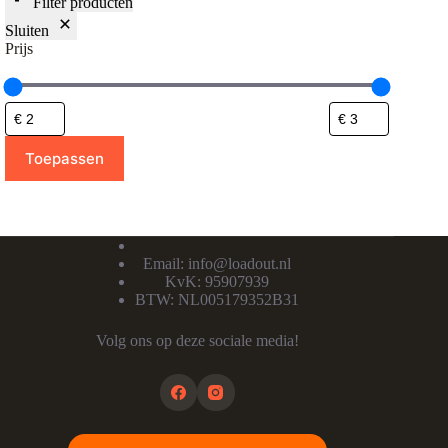
Filter producten
Sluiten
Prijs
Toepassen
Email:
info@loadout.nl
KvK: 95907939
BTW: NL005179352B31
Volg ons op deze sociale media!