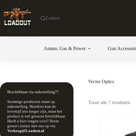
Ga
naar
de
Zoeken
inhoud
Ammo, Gas & Power
Gun Accessoir
Vector Optics
Beschikbaar via nabestelling??
Sommige producten staan op
Toont alle 7 resultaten
nabestelling. Hierdoor kan de
levertijd iets langer zijn, maar het
product is wel gewoon beschikbaar.
Heeft u hier vragen over? Neem
gerust contact met ons op via
Verkoop@Loadout.nl