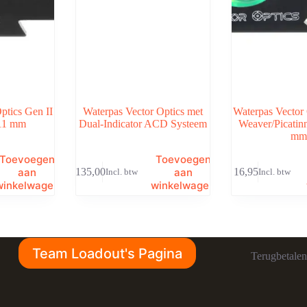
ptics Gen II
Waterpas Vector Optics met
Waterpas Vector 
-11 mm
Dual-Indicator ACD Systeem
Weaver/Picatin
mm
Toevoegen
Toevoegen
aan
aan
€
135,00
€
16,95
Incl. btw
Incl. btw
winkelwagen
winkelwagen
Team Loadout's Pagina
Terugbetalen