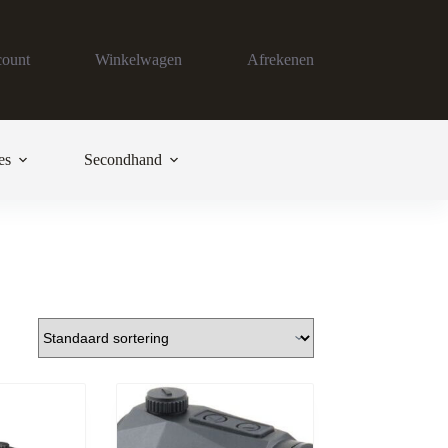
count
Winkelwagen
Afrekenen
es
Secondhand