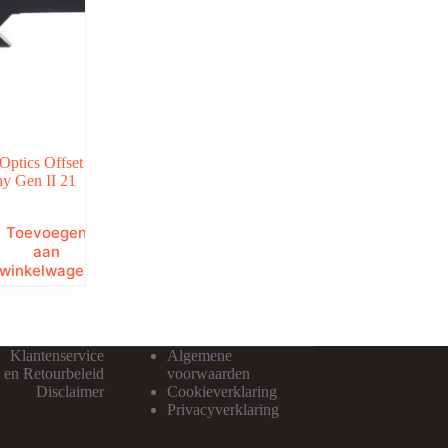
Optics Offset
ny Gen II 21
Toevoegen
aan
winkelwagen
Klantenservice
Algemene
 en Retourbeleid
voorwaarden
Disclaimer
Cookieverklaring
Privacyverklaring