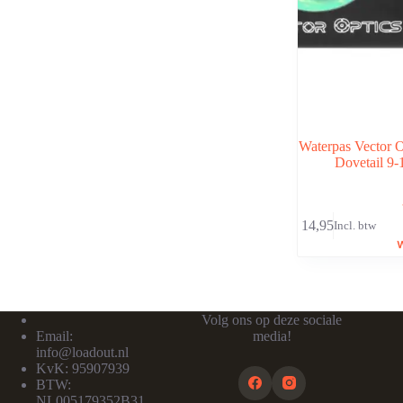
Waterpas Vector O
Dovetail 9
€
14,95
Incl. btw
Volg ons op deze sociale
Email:
media!
info@loadout.nl
KvK: 95907939
BTW:
NL005179352B31