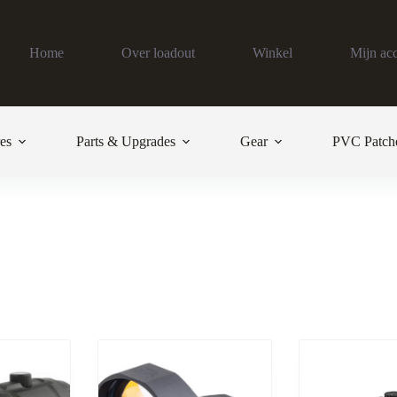
Home
Over loadout
Winkel
Mijn ac
es
Parts & Upgrades
Gear
PVC Patch