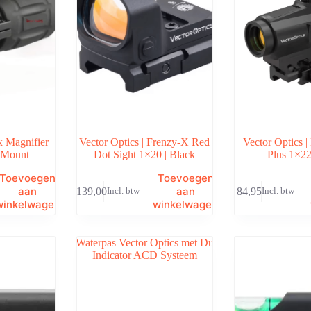
3x Magnifier
Vector Optics | Frenzy-X Red
Vector Optics |
e Mount
Dot Sight 1×20 | Black
Plus 1×22
Toevoegen
Toevoegen
aan
aan
€
139,00
€
84,95
Incl. btw
Incl. btw
winkelwagen
winkelwagen