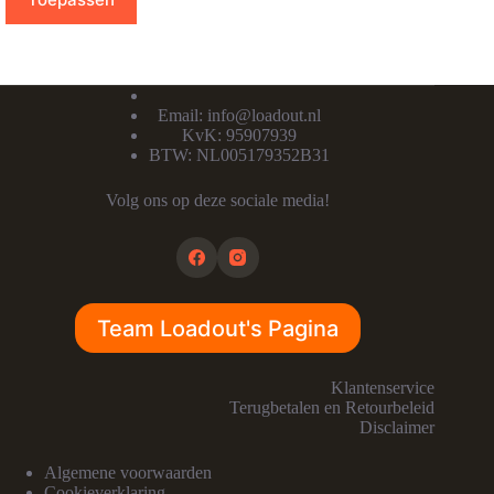
Email:
info@loadout.nl
KvK: 95907939
BTW: NL005179352B31
Volg ons op deze sociale media!
Team Loadout's Pagina
Klantenservice
Terugbetalen en Retourbeleid
Disclaimer
Algemene voorwaarden
Cookieverklaring