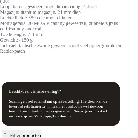
(.30)
Loop: hamer-gesmeed, met nitraatcoating TJ-loop
Magazijn: titanium magazijn, 21 mm diep
Luchtcilinder: 580 cc carbon cilinder
Montagerails: 20 MOA Picatinny geweerrail, dubbele zijrails
en Picatinny onderrail
Totale lengte: 711 mm
Gewicht: 4150 g
Inclusief: tactische zwarte geweertas met veel opbergruimte en
Rattler-patch
Beschikbaar via nabestelling??
Sommige producten staan op nabestelling. Hierdoor kan de
levertijd iets langer zijn, maar het product is wel gewoon
beschikbaar. Heeft u hier vragen over? Neem gerust contact
met ons op via
Verkoop@Loadout.nl
Filter producten