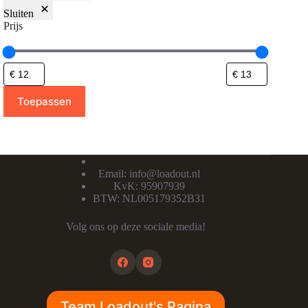
Sluiten
Prijs
Toepassen
Email:
info@loadout.nl
KvK: 95907939
BTW: NL005179352B31
Volg ons op deze sociale media!
Team Loadout's Pagina