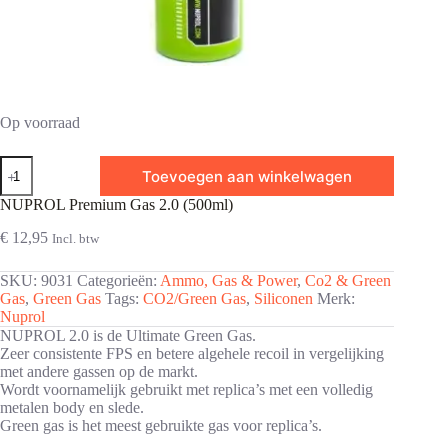
Op voorraad
NUPROL
Toevoegen aan winkelwagen
Premium
Gas
NUPROL Premium Gas 2.0 (500ml)
2.0
(500ml)
€
12,95
Incl. btw
aantal
SKU:
9031
Categorieën:
Ammo, Gas & Power
,
Co2 & Green
Gas
,
Green Gas
Tags:
CO2/Green Gas
,
Siliconen
Merk:
Nuprol
NUPROL 2.0 is de Ultimate Green Gas.
Zeer consistente FPS en betere algehele recoil in vergelijking
met andere gassen op de markt.
Wordt voornamelijk gebruikt met replica’s met een volledig
metalen body en slede.
Green gas is het meest gebruikte gas voor replica’s.