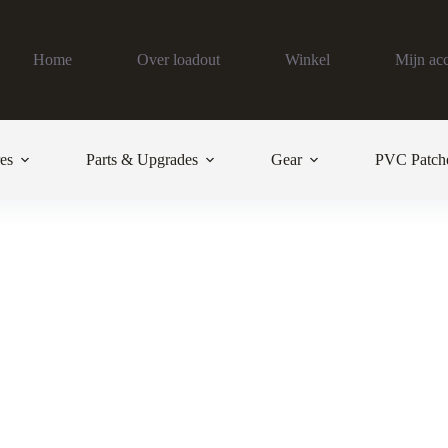
Home
Over loadout
Winkel
Mijn ac
es
Parts & Upgrades
Gear
PVC Patch