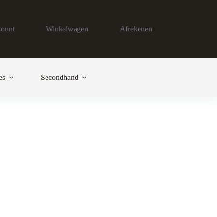
count
Winkelwagen
Afrekenen
es
Secondhand