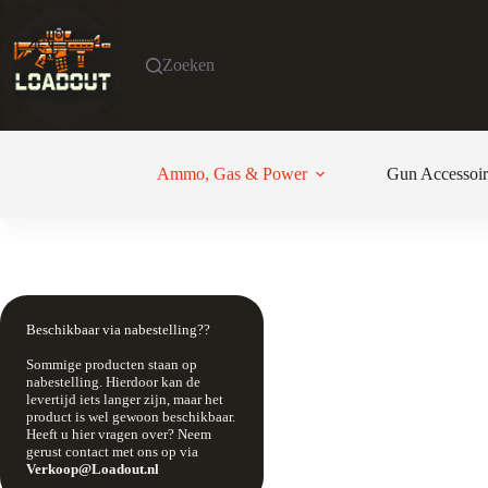
Ga
naar
de
Zoeken
inhoud
Ammo, Gas & Power
Gun Accessoir
Beschikbaar via nabestelling??
Sommige producten staan op
nabestelling. Hierdoor kan de
levertijd iets langer zijn, maar het
product is wel gewoon beschikbaar.
Heeft u hier vragen over? Neem
gerust contact met ons op via
Verkoop@Loadout.nl