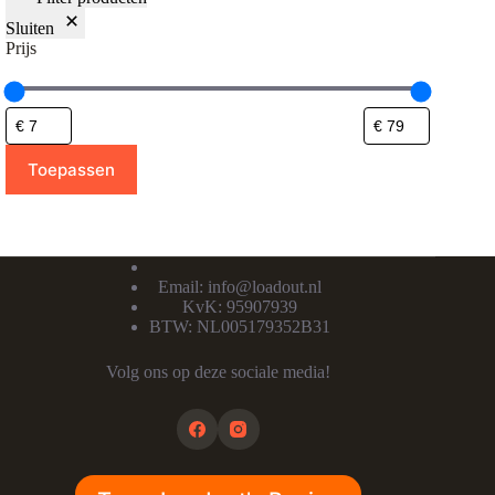
Sluiten
Prijs
Toepassen
Email:
info@loadout.nl
KvK: 95907939
BTW: NL005179352B31
Volg ons op deze sociale media!