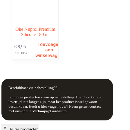
Olie Nuprol Premium
Silicone 180 ml
Toevoegen
€
8,95
aan
Incl. btw
winkelwagen
Beschikbaar via nabestelling??
Sommige producten staan op nabestelling. Hierdoor kan de
levertijd iets langer zijn, maar het product is wel gewoon
beschikbaar. Heeft u hier vragen over? Neem gerust contact
met ons op via
Verkoop@Loadout.nl
Filter producten