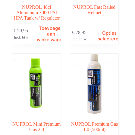
NUPROL 48cl
NUPROL Fast Railed
Aluminium 3000 PSI
Helmet
HPA Tank w/ Regulator
Toevoegen
€
59,95
Dit
€
78,95
Opties
aan
product
Incl. btw
selecteren
winkelwagen
Incl. btw
heeft
meerdere
variaties.
Deze
optie
kan
gekozen
worden
op
de
productpagina
NUPROL Mini Premium
NUPROL Premium Gas
Gas 2.0
1.0 (500ml)