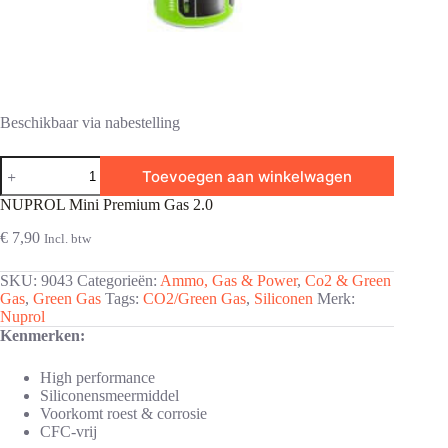
Beschikbaar via nabestelling
NUPROL
Toevoegen aan winkelwagen
Mini
Premium
NUPROL Mini Premium Gas 2.0
Gas
2.0
€
7,90
Incl. btw
aantal
SKU:
9043
Categorieën:
Ammo, Gas & Power
,
Co2 & Green
Gas
,
Green Gas
Tags:
CO2/Green Gas
,
Siliconen
Merk:
Nuprol
Kenmerken:
High performance
Siliconensmeermiddel
Voorkomt roest & corrosie
CFC-vrij