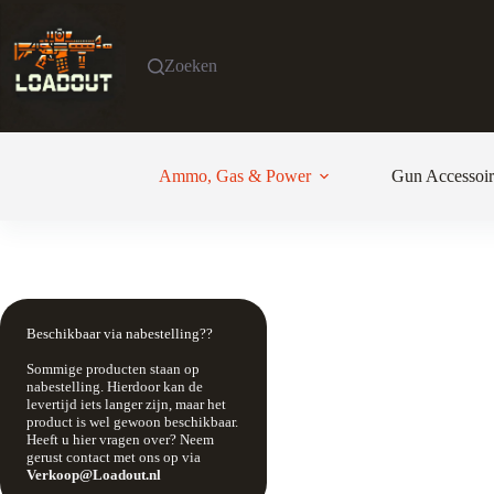
Ga
naar
de
Zoeken
inhoud
Ammo, Gas & Power
Gun Accessoir
Beschikbaar via nabestelling??
Sommige producten staan op
nabestelling. Hierdoor kan de
levertijd iets langer zijn, maar het
product is wel gewoon beschikbaar.
Heeft u hier vragen over? Neem
gerust contact met ons op via
Verkoop@Loadout.nl