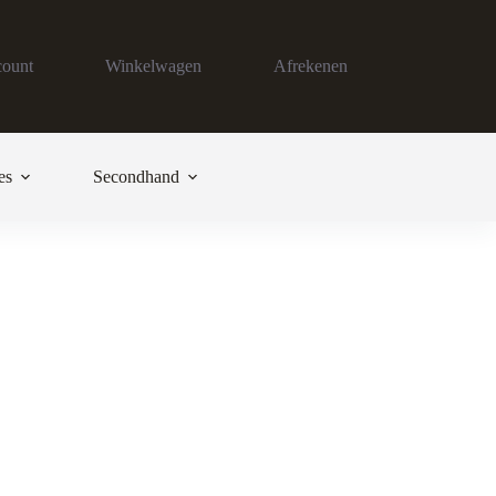
count
Winkelwagen
Afrekenen
es
Secondhand