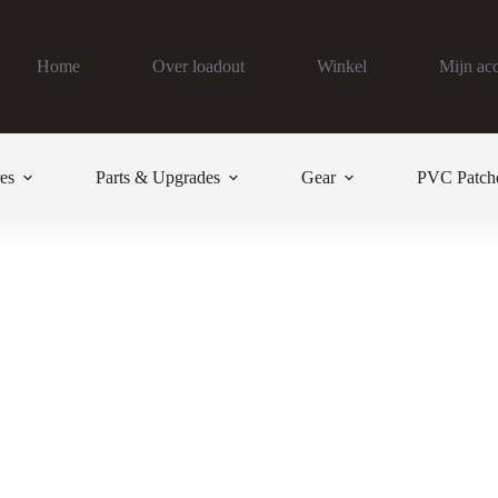
Home
Over loadout
Winkel
Mijn ac
es
Parts & Upgrades
Gear
PVC Patch