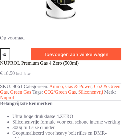
Op voorraad
NUPROL
Toevoegen aan winkelwagen
Premium
Gas
NUPROL Premium Gas 4.Zero (500ml)
4.Zero
(500ml)
€
18,50
Incl. btw
aantal
SKU:
9061
Categorieën:
Ammo, Gas & Power
,
Co2 & Green
Gas
,
Green Gas
Tags:
CO2/Green Gas
,
Siliconenvrij
Merk:
Nuprol
Belangrijkste kenmerken
Ultra-hoge drukklasse 4.ZERO
Siliconenvrije formule voor een schone interne werking
300g full-size cilinder
Geoptimaliseerd voor heavy bolt rifles en DMR-