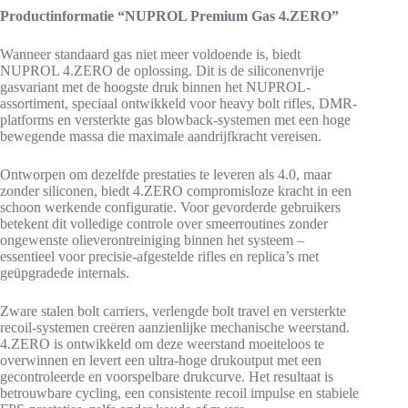
Productinformatie “NUPROL Premium Gas 4.ZERO”
Wanneer standaard gas niet meer voldoende is, biedt
NUPROL 4.ZERO de oplossing. Dit is de siliconenvrije
gasvariant met de hoogste druk binnen het NUPROL-
assortiment, speciaal ontwikkeld voor heavy bolt rifles, DMR-
platforms en versterkte gas blowback-systemen met een hoge
bewegende massa die maximale aandrijfkracht vereisen.
Ontworpen om dezelfde prestaties te leveren als 4.0, maar
zonder siliconen, biedt 4.ZERO compromisloze kracht in een
schoon werkende configuratie. Voor gevorderde gebruikers
betekent dit volledige controle over smeerroutines zonder
ongewenste olieverontreiniging binnen het systeem –
essentieel voor precisie-afgestelde rifles en replica’s met
geüpgradede internals.
Zware stalen bolt carriers, verlengde bolt travel en versterkte
recoil-systemen creëren aanzienlijke mechanische weerstand.
4.ZERO is ontwikkeld om deze weerstand moeiteloos te
overwinnen en levert een ultra-hoge drukoutput met een
gecontroleerde en voorspelbare drukcurve. Het resultaat is
betrouwbare cycling, een consistente recoil impulse en stabiele