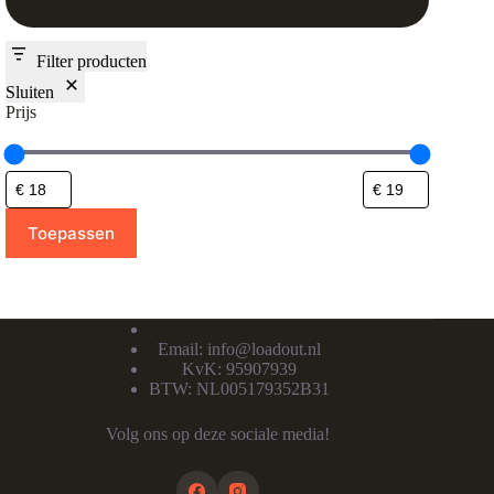
Filter producten
Sluiten
Prijs
Toepassen
Email:
info@loadout.nl
KvK: 95907939
BTW: NL005179352B31
Volg ons op deze sociale media!