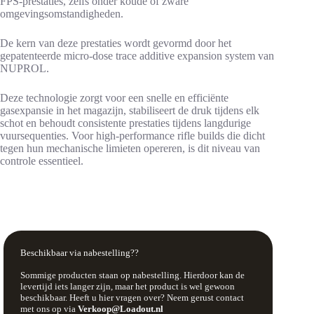
FPS-prestaties, zelfs onder koude of zware
omgevingsomstandigheden.
De kern van deze prestaties wordt gevormd door het
gepatenteerde micro-dose trace additive expansion system van
NUPROL.
Deze technologie zorgt voor een snelle en efficiënte
gasexpansie in het magazijn, stabiliseert de druk tijdens elk
schot en behoudt consistente prestaties tijdens langdurige
vuursequenties. Voor high-performance rifle builds die dicht
tegen hun mechanische limieten opereren, is dit niveau van
controle essentieel.
Beschikbaar via nabestelling??
Sommige producten staan op nabestelling. Hierdoor kan de
levertijd iets langer zijn, maar het product is wel gewoon
beschikbaar. Heeft u hier vragen over? Neem gerust contact
met ons op via
Verkoop@Loadout.nl