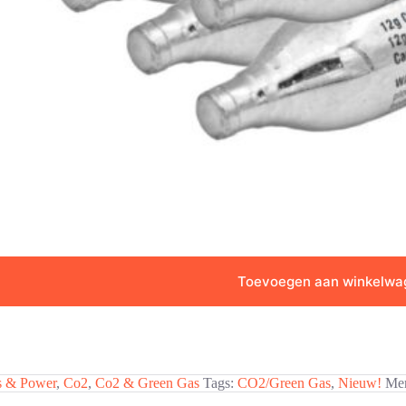
Toevoegen aan winkelwa
 & Power
,
Co2
,
Co2 & Green Gas
Tags:
CO2/Green Gas
,
Nieuw!
Me