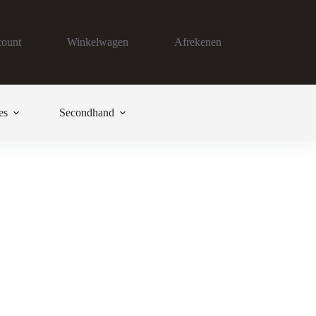
count
Winkelwagen
Afrekenen
es
Secondhand