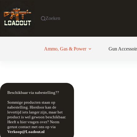
Ga
naar
de
Zoeken
inhoud
Ammo, Gas & Power
Gun Accessoir
Beschikbaar via nabestelling??
Sommige producten staan op
nabestelling. Hierdoor kan de
levertijd iets langer zijn, maar het
product is wel gewoon beschikbaar.
Heeft u hier vragen over? Neem
gerust contact met ons op via
Verkoop@Loadout.nl