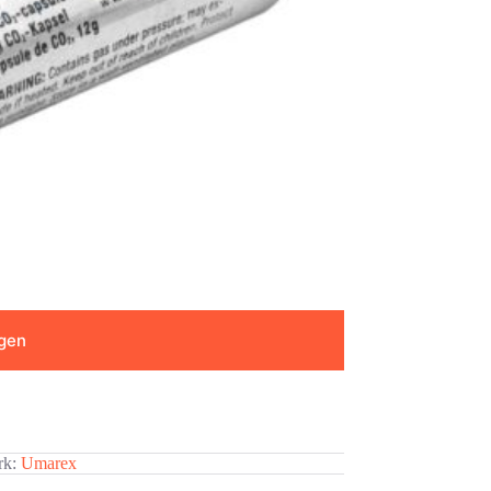
gen
rk:
Umarex