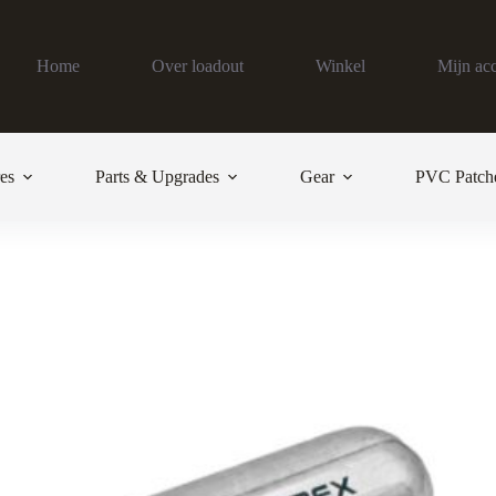
Home
Over loadout
Winkel
Mijn ac
es
Parts & Upgrades
Gear
PVC Patch