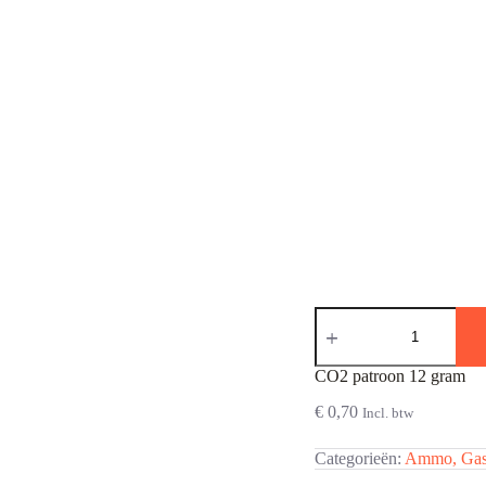
CO2
patroon
12
gram
CO2 patroon 12 gram
aantal
€
0,70
Incl. btw
Categorieën:
Ammo, Gas