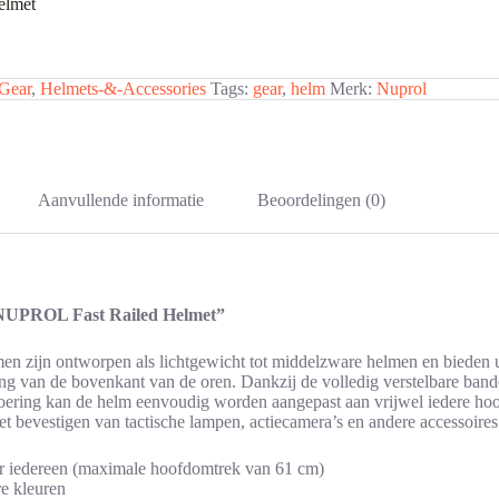
elmet
Gear
,
Helmets-&-Accessories
Tags:
gear
,
helm
Merk:
Nuprol
Aanvullende informatie
Beoordelingen (0)
“NUPROL Fast Railed Helmet”
n zijn ontworpen als lichtgewicht tot middelzware helmen en bieden 
ing van de bovenkant van de oren. Dankzij de volledig verstelbare bande
voering kan de helm eenvoudig worden aangepast aan vrijwel iedere ho
et bevestigen van tactische lampen, actiecamera’s en andere accessoires
or iedereen (maximale hoofdomtrek van 61 cm)
re kleuren