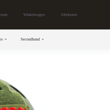
count
Winkelwagen
Afrekenen
es
Secondhand