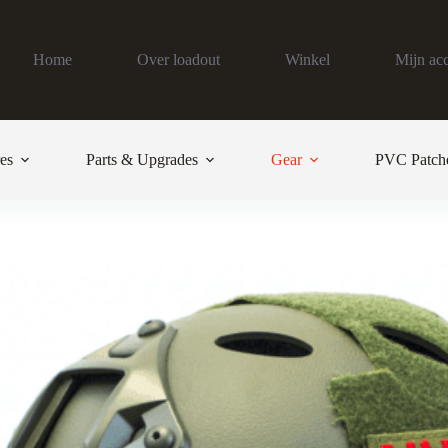
Home
Over loadout
Winkel
Mijn ac
es
Parts & Upgrades
Gear
PVC Patch