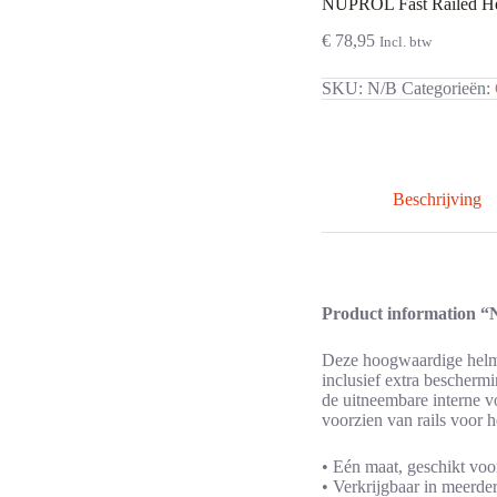
NUPROL Fast Railed H
aantal
€
78,95
Incl. btw
SKU:
N/B
Categorieën:
Beschrijving
Product information 
Deze hoogwaardige helme
inclusief extra bescherm
de uitneembare interne 
voorzien van rails voor h
• Eén maat, geschikt vo
• Verkrijgbaar in meerde