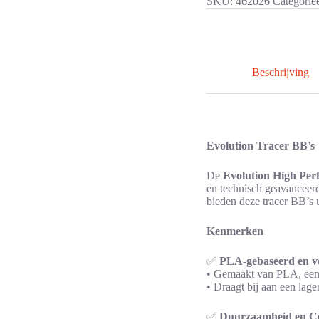
SKU:
462026
Categorie
Beschrijving
Evolution Tracer BB’s 
De
Evolution High Per
en technisch geavanceerde
bieden deze tracer BB’s 
Kenmerken
✅
PLA-gebaseerd en vo
• Gemaakt van PLA, een 
• Draagt bij aan een lage
✅
Duurzaamheid en Cer