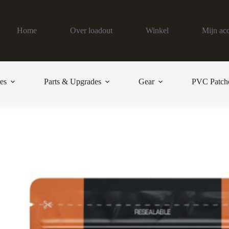
Home
Over loadout
Winkel
Mijn ac
es
Parts & Upgrades
Gear
PVC Patch