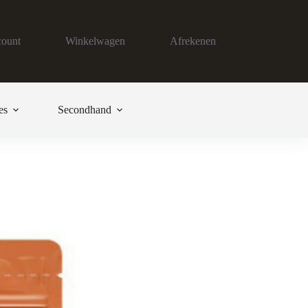
count
Winkelwagen
Afrekenen
es
Secondhand