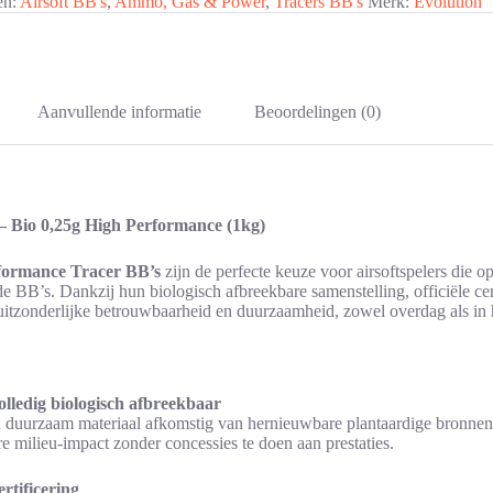
ën:
Airsoft BB's
,
Ammo, Gas & Power
,
Tracers BB's
Merk:
Evolution
Aanvullende informatie
Beoordelingen (0)
– Bio 0,25g High Performance (1kg)
formance Tracer BB’s
zijn de perfecte keuze voor airsoftspelers die 
 BB’s. Dankzij hun biologisch afbreekbare samenstelling, officiële cert
uitzonderlijke betrouwbaarheid en duurzaamheid, zowel overdag als in 
lledig biologisch afbreekbaar
duurzaam materiaal afkomstig van hernieuwbare plantaardige bronnen
re milieu-impact zonder concessies te doen aan prestaties.
tificering