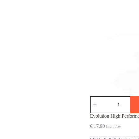
Evolution
High
Performance
0,25g
Evolution High Perfor
Bio
TRACER
€
17,90
Incl. btw
(1KG)
aantal