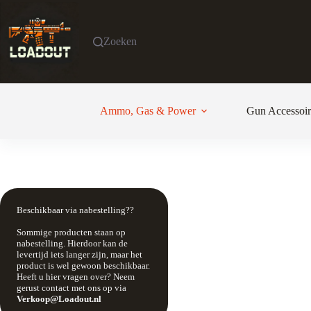
Ga
naar
de
Zoeken
inhoud
Ammo, Gas & Power
Gun Accessoir
Beschikbaar via nabestelling??
Sommige producten staan op
nabestelling. Hierdoor kan de
levertijd iets langer zijn, maar het
product is wel gewoon beschikbaar.
Heeft u hier vragen over? Neem
gerust contact met ons op via
Verkoop@Loadout.nl