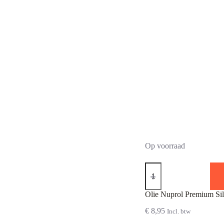
Op voorraad
Olie
Nuprol
Premium
Silicone
Olie Nuprol Premium Sil
180
ml
€
8,95
Incl. btw
aantal