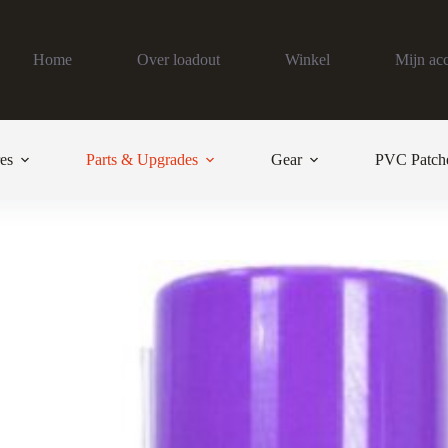
Home
Over loadout
Winkel
Mijn ac
es
Parts & Upgrades
Gear
PVC Patch