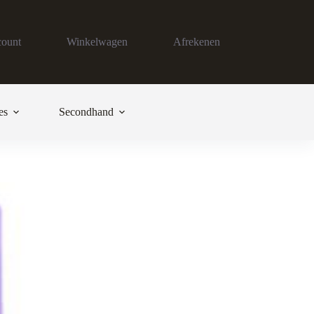
count
Winkelwagen
Afrekenen
es
Secondhand