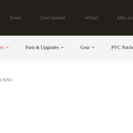
Home
Over loadout
Winkel
Mijn ac
es
Parts & Upgrades
Gear
PVC Patch