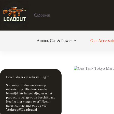
Ga
naar
de
Zoeken
inhoud
Ammo, Gas & Power
Gun Accessoir
Beschikbaar via nabestelling??
Sommige producten staan op
nabestelling. Hierdoor kan de
levertijd iets langer zijn, maar het
product is wel gewoon beschikbaar.
Heeft u hier vragen over? Neem
gerust contact met ons op via
Verkoop@Loadout.nl