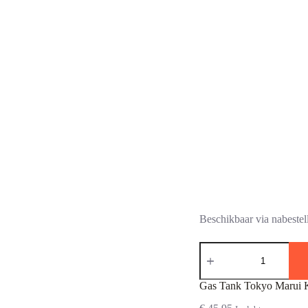
Beschikbaar via nabestel
Gas
Tank
Tokyo
Marui
Gas Tank Tokyo Marui
KSG
aantal