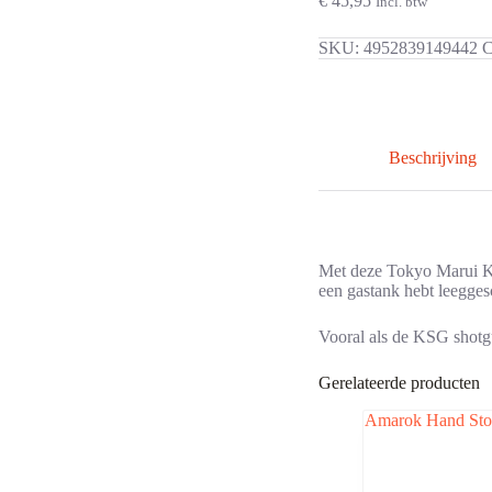
€
45,95
Incl. btw
SKU:
4952839149442
C
Beschrijving
Met deze Tokyo Marui KSG
een gastank hebt leeggesc
Vooral als de KSG shotgu
Gerelateerde producten