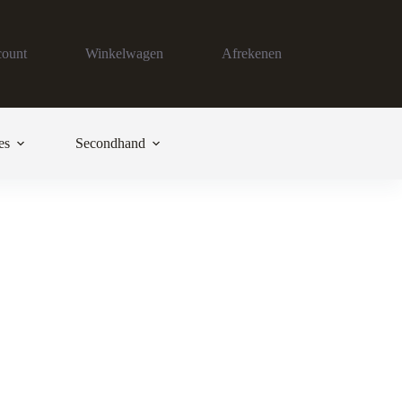
count
Winkelwagen
Afrekenen
es
Secondhand