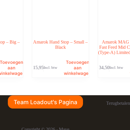
op – Big –
Amarok Hand Stop – Small –
Amarok MAG 2
Black
Fast Feed Mid 
(Type-A) Limited
Toevoegen
Toevoegen
aan
aan
€
15,95
€
34,50
Incl. btw
Incl. btw
winkelwagen
winkelwagen
Team Loadout's Pagina
Terugbetalen
Copyright © 2026 - Mave