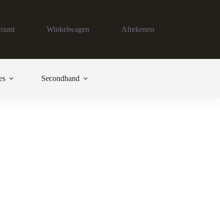
count
Winkelwagen
Afrekenen
es
Secondhand