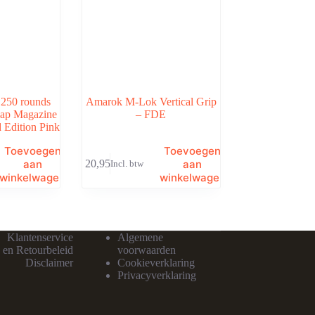
50 rounds
Amarok M-Lok Vertical Grip
Cap Magazine
– FDE
 Edition Pink
Toevoegen
Toevoegen
aan
aan
€
20,95
Incl. btw
winkelwagen
winkelwagen
Klantenservice
Algemene
 en Retourbeleid
voorwaarden
Disclaimer
Cookieverklaring
Privacyverklaring