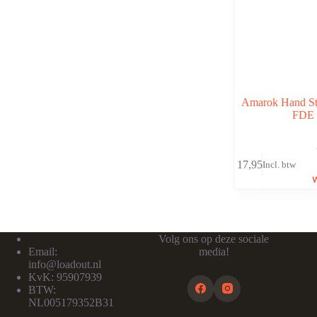
Amarok Hand St
FDE
€
17,95
Incl. btw
Volg ons op deze sociale
Email:
media!
info@loadout.nl
KvK: 95907939
BTW:
NL005179352B31