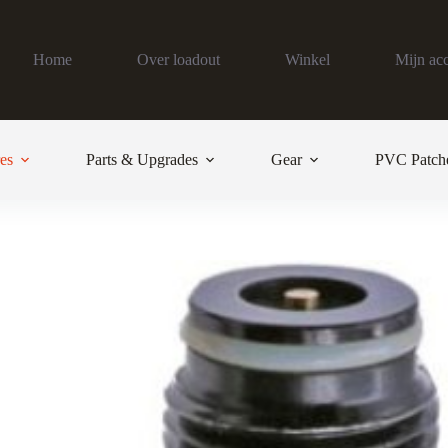
Home
Over loadout
Winkel
Mijn ac
es
Parts & Upgrades
Gear
PVC Patch