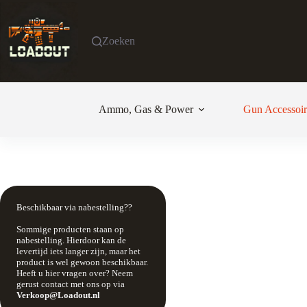
Ga
naar
de
Zoeken
inhoud
Ammo, Gas & Power
Gun Accessoir
Beschikbaar via nabestelling??
Sommige producten staan op
nabestelling. Hierdoor kan de
levertijd iets langer zijn, maar het
product is wel gewoon beschikbaar.
Heeft u hier vragen over? Neem
gerust contact met ons op via
Verkoop@Loadout.nl