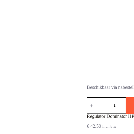
Beschikbaar via nabestel
Regulator
Dominator
HPA
Tank
Regulator Dominator H
4500
PSI
€
42,50
Incl. btw
aantal