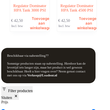
Regulator Dominator
Regulator Dominator
HPA Tank 3000 PSI
HPA Tank 4500 PSI
Toevoegen
Toevoegen
€
42,50
€
42,50
aan
aan
Incl. btw
Incl. btw
winkelwagen
winkelwagen
Beschikbaar via nabestelling??
Sommige producten staan op nabestelling. Hierdoor kan de
levertijd iets langer zijn, maar het product is wel gewoon
beschikbaar. Heeft u hier vragen over? Neem gerust contact
met ons op via
Verkoop@Loadout.nl
Filter producten
Sluiten
Prijs