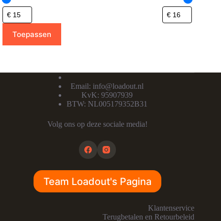
Toepassen
Email:
info@loadout.nl
KvK: 95907939
BTW: NL005179352B31
Volg ons op deze sociale media!
Team Loadout's Pagina
Klantenservice
Terugbetalen en Retourbeleid