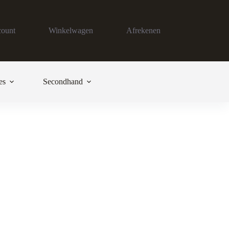
count
Winkelwagen
Afrekenen
es
Secondhand