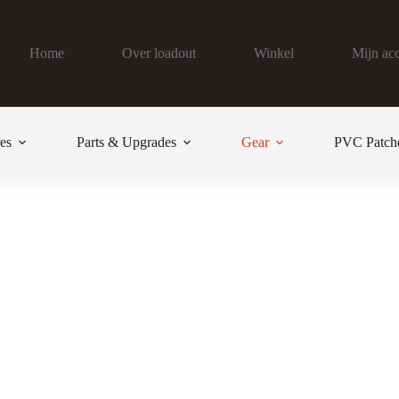
Home
Over loadout
Winkel
Mijn ac
es
Parts & Upgrades
Gear
PVC Patch