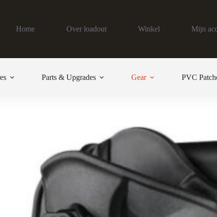
Home
Over loadout
Winkel
Mijn ac
es
Parts & Upgrades
Gear
PVC Patch