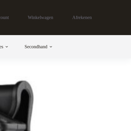
count
Winkelwagen
Afrekenen
es
Secondhand