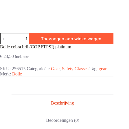
Bollé
Toevoegen aan winkelwagen
cobra
bril
Bollé cobra bril (COBFTPSI) platinum
(COBFTPSI)
platinum
€
23,50
Incl. btw
aantal
SKU:
256515
Categorieën:
Gear
,
Safety Glasses
Tag:
gear
Merk:
Bollé
Beschrijving
Beoordelingen (0)