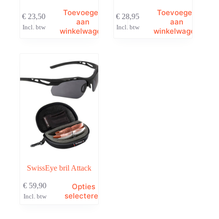
Toevoegen
Toevoegen
€
23,50
€
28,95
aan
aan
Incl. btw
Incl. btw
winkelwagen
winkelwagen
SwissEye bril Attack
Dit
€
59,90
Opties
product
selecteren
Incl. btw
heeft
meerdere
variaties.