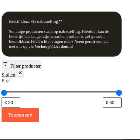
Deze
optie
kan
Beschikbaar via nabestelling??
gekozen
worden
Sommige producten staan op nabestelling. Hierdoor kan de
op
levertijd iets langer zijn, maar het product is wel gewoon
de
beschikbaar. Heeft u hier vragen over? Neem gerust contact
productpagina
met ons op via
Verkoop@Loadout.nl
Filter producten
Sluiten
Prijs
Toepassen