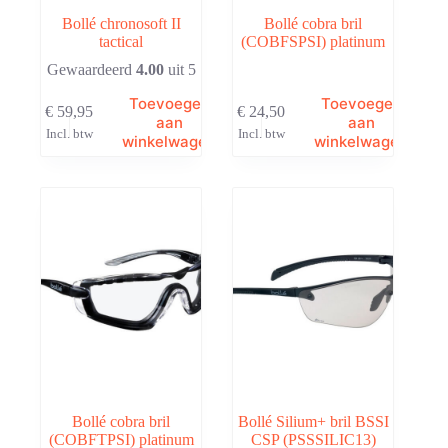
Bollé chronosoft II
Bollé cobra bril
tactical
(COBFSPSI) platinum
Gewaardeerd
4.00
uit 5
Toevoegen
Toevoegen
€
59,95
€
24,50
aan
aan
Incl. btw
Incl. btw
winkelwagen
winkelwagen
Bollé cobra bril
Bollé Silium+ bril BSSI
(COBFTPSI) platinum
CSP (PSSSILIC13)