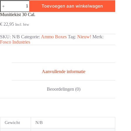
Munitiekist
Toevoegen aan winkelwagen
30
Cal.
Munitiekist 30 Cal.
aantal
€
22,95
Incl. btw
SKU:
N/B
Categorie:
Ammo Boxes
Tag:
Nieuw!
Merk:
Fosco Industries
Aanvullende informatie
Beoordelingen (0)
Gewicht
N/B