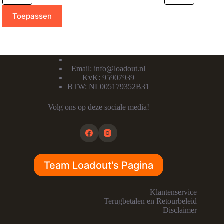
Toepassen
Email:
info@loadout.nl
KvK: 95907939
BTW: NL005179352B31
Volg ons op deze sociale media!
Team Loadout's Pagina
Klantenservice
Terugbetalen en Retourbeleid
Disclaimer