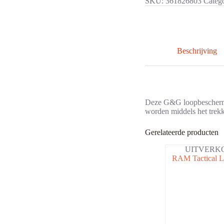
SKU:
361826803
Categ
Beschrijving
Deze G&G loopbeschermer
worden middels het trek
Gerelateerde producten
UITVERK