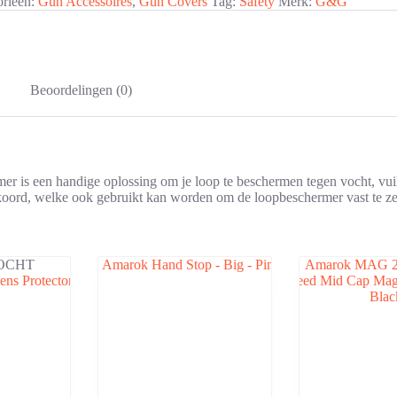
orieën:
Gun Accessoires
,
Gun Covers
Tag:
Safety
Merk:
G&G
Beoordelingen (0)
 is een handige oplossing om je loop te beschermen tegen vocht, vui
koord, welke ook gebruikt kan worden om de loopbeschermer vast te ze
OCHT