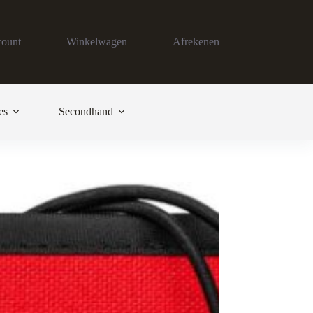
count
Winkelwagen
Afrekenen
es
Secondhand