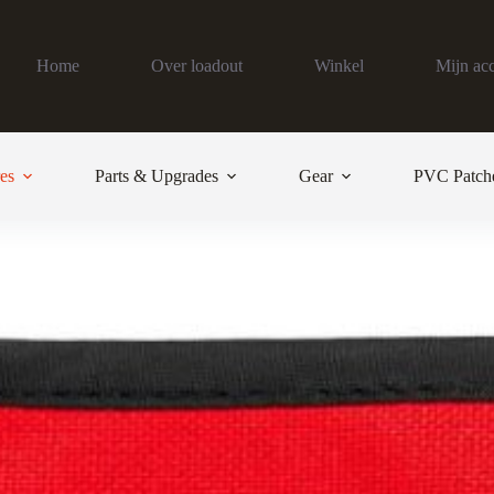
Home
Over loadout
Winkel
Mijn ac
es
Parts & Upgrades
Gear
PVC Patch