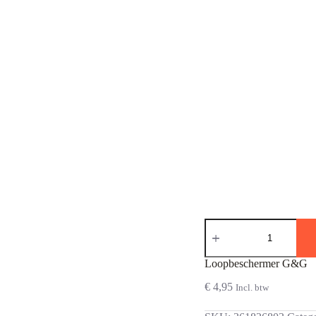
Loopbeschermer
G&G
aantal
Loopbeschermer G&G
€
4,95
Incl. btw