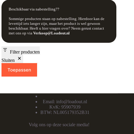
Beschikbaar via nabestelling??
Sommige producten staan op nabestelling. Hierdoor kan de
levertijd iets langer zijn, maar het product is wel gewoon
beschikbaar. Heeft u hier vragen over? Neem gerust contact
met ons op via
Verkoop@Loadout.nl
Filter producten
Sluiten
Toepassen
Email:
info@loadout.nl
KvK: 95907939
BTW: NL005179352B31
Volg ons op deze sociale media!