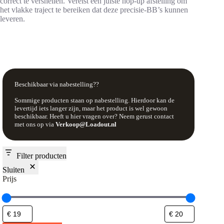
correct te versnellen. Vereist een juiste hop-up afstelling om
het vlakke traject te bereiken dat deze precisie-BB’s kunnen
leveren.
Beschikbaar via nabestelling??
Sommige producten staan op nabestelling. Hierdoor kan de
levertijd iets langer zijn, maar het product is wel gewoon
beschikbaar. Heeft u hier vragen over? Neem gerust contact
met ons op via
Verkoop@Loadout.nl
Filter producten
Sluiten
Prijs