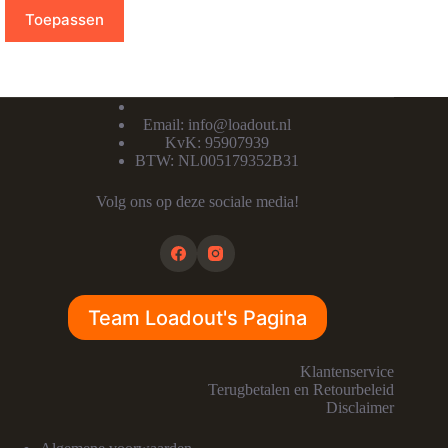
Toepassen
Email:
info@loadout.nl
KvK: 95907939
BTW: NL005179352B31
Volg ons op deze sociale media!
Team Loadout's Pagina
Klantenservice
Terugbetalen en Retourbeleid
Disclaimer