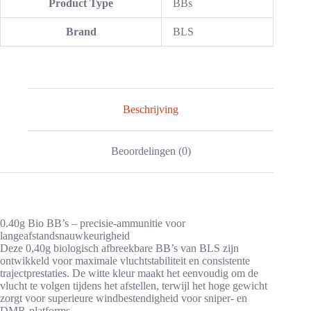
Product Type
BBs
Brand
BLS
Beschrijving
Beoordelingen (0)
0.40g Bio BB’s – precisie-ammunitie voor
langeafstandsnauwkeurigheid
Deze 0,40g biologisch afbreekbare BB’s van BLS zijn
ontwikkeld voor maximale vluchtstabiliteit en consistente
trajectprestaties. De witte kleur maakt het eenvoudig om de
vlucht te volgen tijdens het afstellen, terwijl het hoge gewicht
zorgt voor superieure windbestendigheid voor sniper- en
DMR-platforms.