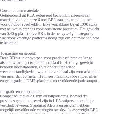
Constructie en materialen
Gefabriceerd uit PLA-gebaseerd biologisch afbreekbaar
materiaal voldoen deze 6 mm BB’s aan strikte milieueisen
voor outdoor speelvelden. Elke verpakking bevat 1000 stuks
met nauwe toleranties voor consistente prestaties. Het gewicht
van 0,40 g plaatst deze BB’s in de heavyweight-categorie,
waarvoor krachtige platforms nodig zijn om optimale snelheid
te bereiken.
Toepassing en gebruik
Deze BB’s zijn ontworpen voor precisieschieten op lange
afstand waar trajectstabiliteit cruciaal is. Het hoge gewicht
behoudt koersstabiliteit, zelfs onder uitdagende
weersomstandigheden, waardoor ze ideaal zijn voor afstanden
van meer dan 50 meter. Het meest geschikt voor sniper rifles
en geüpgradede DMR-platforms met voldoende joule-output.
Integratie en compatibiliteit
Compatibel met alle 6 mm airsoftplatforms, hoewel de
prestaties geoptimaliseerd zijn in HPA-snipers en krachtige
veerdrukgeweren. Standaard AEG’s en pistolen hebben
mogelijk onvoldoende vermogen om deze heavyweight BB’s