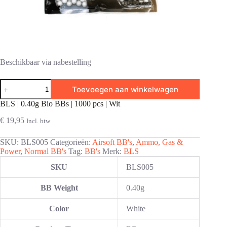
Beschikbaar via nabestelling
BLS
Toevoegen aan winkelwagen
|
0.40g
BLS | 0.40g Bio BBs | 1000 pcs | Wit
Bio
BBs
€
19,95
Incl. btw
|
1000
SKU:
BLS005
Categorieën:
Airsoft BB's
,
Ammo, Gas &
pcs
Power
,
Normal BB's
Tag:
BB's
Merk:
BLS
|
Wit
SKU
BLS005
aantal
BB Weight
0.40g
Color
White