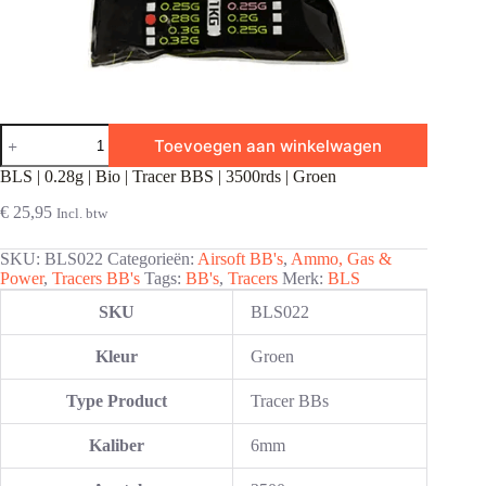
BLS
Toevoegen aan winkelwagen
|
0.28g
BLS | 0.28g | Bio | Tracer BBS | 3500rds | Groen
|
Bio
€
25,95
Incl. btw
|
Tracer
SKU:
BLS022
Categorieën:
Airsoft BB's
,
Ammo, Gas &
BBS
Power
,
Tracers BB's
Tags:
BB's
,
Tracers
Merk:
BLS
|
3500rds
SKU
BLS022
|
Groen
aantal
Kleur
Groen
Type Product
Tracer BBs
Kaliber
6mm