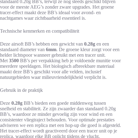
standaard 0.20g BB’s, terwijl ze nog steeds geschikt blijven
voor de meeste AEG’s zonder zware upgrades. Het groene
tracer-effect maakt deze BB’s ideaal voor avond- en
nachtgames waar zichtbaarheid essentieel is.
Technische kenmerken en compatibiliteit
Deze airsoft BB’s hebben een gewicht van
0.28g
en een
standaard diameter van
6mm
. De groene kleur zorgt voor een
helder lichtspoor wanneer gebruikt met een tracer unit.
Met
3500
BB’s per verpakking heb je voldoende munitie voor
meerdere speeldagen. Het biologisch afbreekbare materiaal
maakt deze BB’s geschikt voor alle velden, inclusief
natuurgebieden waar milieuvriendelijkheid verplicht is.
Gebruik in de praktijk
Deze
0.28g
BB’s bieden een goede middenweg tussen
snelheid en stabiliteit. Ze zijn zwaarder dan standaard 0.20g
BB’s, waardoor ze minder gevoelig zijn voor wind en een
consistenter vliegtraject behouden. Voor optimale prestaties
adviseren we een replica met een hop-up die goed is afgesteld.
Het tracer-effect wordt geactiveerd door een tracer unit op je
replica, waardoor elke BB oplicht tijdens de vlucht.