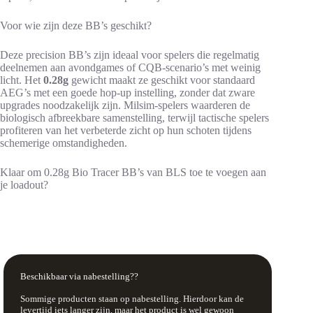
Voor wie zijn deze BB’s geschikt?
Deze precision BB’s zijn ideaal voor spelers die regelmatig
deelnemen aan avondgames of CQB-scenario’s met weinig
licht. Het
0.28g
gewicht maakt ze geschikt voor standaard
AEG’s met een goede hop-up instelling, zonder dat zware
upgrades noodzakelijk zijn. Milsim-spelers waarderen de
biologisch afbreekbare samenstelling, terwijl tactische spelers
profiteren van het verbeterde zicht op hun schoten tijdens
schemerige omstandigheden.
Klaar om 0.28g Bio Tracer BB’s van BLS toe te voegen aan
je loadout?
Beschikbaar via nabestelling??
Sommige producten staan op nabestelling. Hierdoor kan de
levertijd iets langer zijn, maar het product is wel gewoon