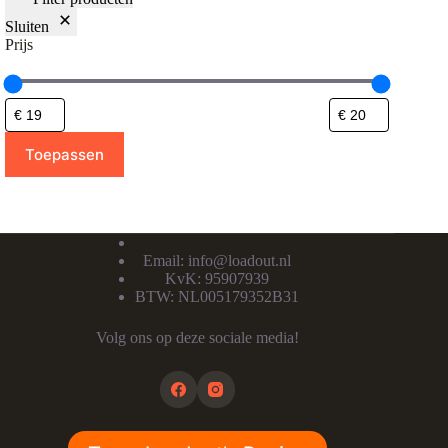
Sluiten
Prijs
Toepassen
Email:
info@loadout.nl
KvK: 95907939
BTW: NL005179352B31
Volg ons op deze sociale media!