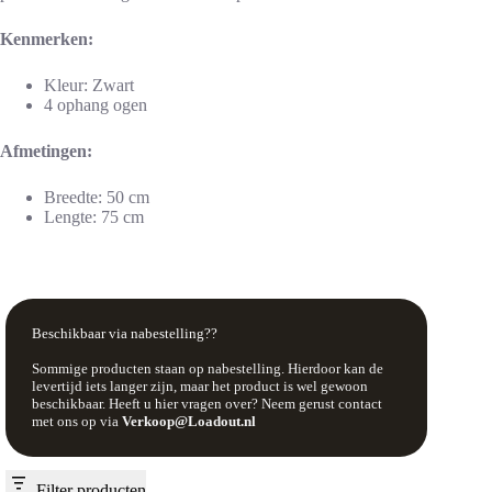
Kenmerken:
Kleur: Zwart
4 ophang ogen
Afmetingen:
Breedte: 50 cm
Lengte: 75 cm
Beschikbaar via nabestelling??
Sommige producten staan op nabestelling. Hierdoor kan de
levertijd iets langer zijn, maar het product is wel gewoon
beschikbaar. Heeft u hier vragen over? Neem gerust contact
met ons op via
Verkoop@Loadout.nl
Filter producten