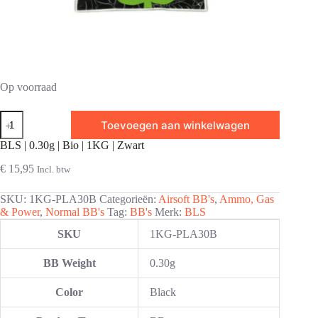
Op voorraad
BLS
Toevoegen aan winkelwagen
|
0.30g
BLS | 0.30g | Bio | 1KG | Zwart
|
Bio
€
15,95
Incl. btw
|
1KG
SKU:
1KG-PLA30B
Categorieën:
Airsoft BB's
,
Ammo, Gas
|
& Power
,
Normal BB's
Tag:
BB's
Merk:
BLS
Zwart
aantal
SKU
1KG-PLA30B
BB Weight
0.30g
Color
Black