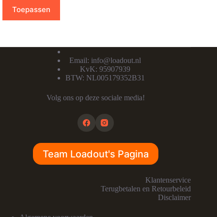
Toepassen
Email:
info@loadout.nl
KvK: 95907939
BTW: NL005179352B31
Volg ons op deze sociale media!
Team Loadout's Pagina
Klantenservice
Terugbetalen en Retourbeleid
Disclaimer