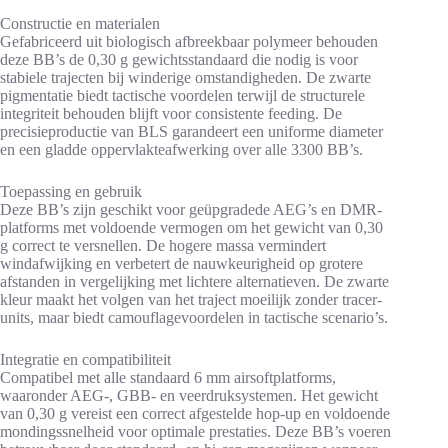
Constructie en materialen
Gefabriceerd uit biologisch afbreekbaar polymeer behouden
deze BB’s de 0,30 g gewichtsstandaard die nodig is voor
stabiele trajecten bij winderige omstandigheden. De zwarte
pigmentatie biedt tactische voordelen terwijl de structurele
integriteit behouden blijft voor consistente feeding. De
precisieproductie van BLS garandeert een uniforme diameter
en een gladde oppervlakteafwerking over alle 3300 BB’s.
Toepassing en gebruik
Deze BB’s zijn geschikt voor geüpgradede AEG’s en DMR-
platforms met voldoende vermogen om het gewicht van 0,30
g correct te versnellen. De hogere massa vermindert
windafwijking en verbetert de nauwkeurigheid op grotere
afstanden in vergelijking met lichtere alternatieven. De zwarte
kleur maakt het volgen van het traject moeilijk zonder tracer-
units, maar biedt camouflagevoordelen in tactische scenario’s.
Integratie en compatibiliteit
Compatibel met alle standaard 6 mm airsoftplatforms,
waaronder AEG-, GBB- en veerdruksystemen. Het gewicht
van 0,30 g vereist een correct afgestelde hop-up en voldoende
mondingssnelheid voor optimale prestaties. Deze BB’s voeren