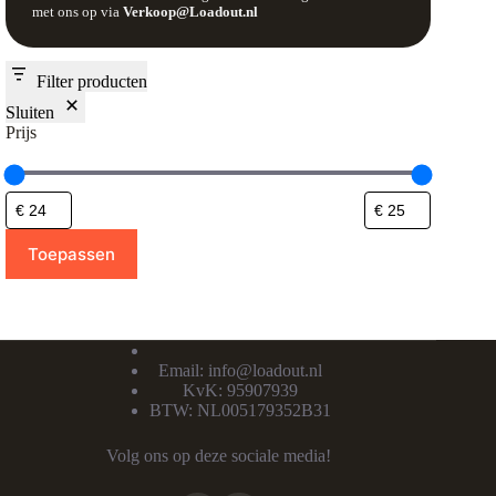
met ons op via
Verkoop@Loadout.nl
Filter producten
Sluiten
Prijs
Toepassen
Email:
info@loadout.nl
KvK: 95907939
BTW: NL005179352B31
Volg ons op deze sociale media!