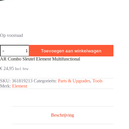
Op voorraad
AR
Toevoegen aan winkelwagen
Combo
Sleutel
AR Combo Sleutel Element Multifunctional
Element
Multifunctional
€
24,95
Incl. btw
aantal
SKU:
361819213
Categorieën:
Parts & Upgrades
,
Tools
Merk:
Element
Beschrijving