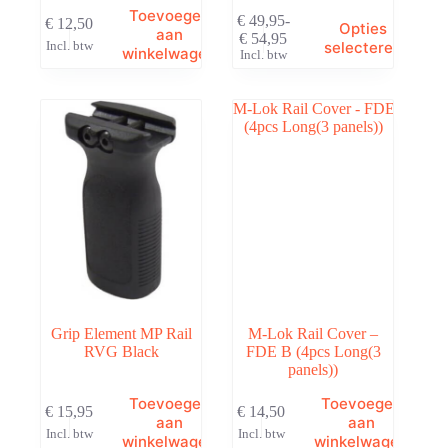
Toevoegen
€
49,95
-
Dit
€
12,50
Opties
aan
€
54,95
product
Prijsklasse:
selecteren
Incl. btw
winkelwagen
Incl. btw
heeft
€ 49,95
meerdere
tot
variaties.
€ 54,95
Deze
optie
kan
gekozen
worden
op
de
productpagina
Grip Element MP Rail
M-Lok Rail Cover –
RVG Black
FDE B (4pcs Long(3
panels))
Toevoegen
Toevoegen
€
15,95
€
14,50
aan
aan
Incl. btw
Incl. btw
winkelwagen
winkelwagen