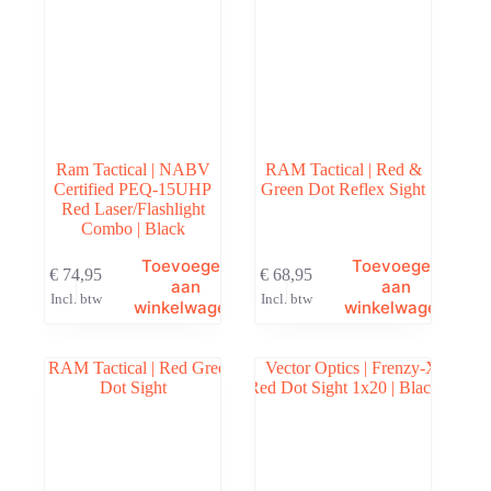
Ram Tactical | NABV
RAM Tactical | Red &
Certified PEQ-15UHP
Green Dot Reflex Sight
Red Laser/Flashlight
Combo | Black
Toevoegen
Toevoegen
€
74,95
€
68,95
aan
aan
Incl. btw
Incl. btw
winkelwagen
winkelwagen