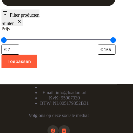
Filter producten
Sluiten
Prijs
Toepassen
Email:
info@loadout.nl
KvK: 95907939
BTW: NL005179352B31
Volg ons op deze sociale media!