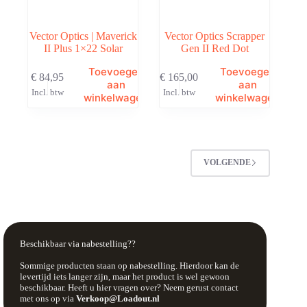
Vector Optics | Maverick
Vector Optics Scrapper
II Plus 1×22 Solar
Gen II Red Dot
Toevoegen
Toevoegen
€
84,95
€
165,00
aan
aan
Incl. btw
Incl. btw
winkelwagen
winkelwagen
VOLGENDE
Beschikbaar via nabestelling??
Sommige producten staan op nabestelling. Hierdoor kan de
levertijd iets langer zijn, maar het product is wel gewoon
beschikbaar. Heeft u hier vragen over? Neem gerust contact
met ons op via
Verkoop@Loadout.nl