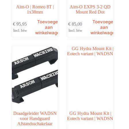
Aim-O | Romeo 8T |
Aim-O EXPS 3-2 QD
1x38mm
Mount Red Dot
Toevoegen
Toevoegen
€
95,95
€
85,00
aan
aan
Incl. btw
Incl. btw
winkelwagen
winkelwagen
Draadgeleider WADSN
GG Hydra Mount Kit |
voor Handguard
Eotech variant | WADSN
Afstandsschakelaar