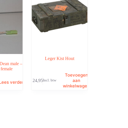
Leger Kist Hout
 Dean male –
 female
Toevoegen
aan
€
24,95
Incl. btw
Lees verder
winkelwagen