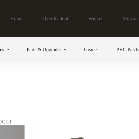
Home
Over loadout
Winkel
Mijn ac
es
Parts & Upgrades
Gear
PVC Patch
OCHT