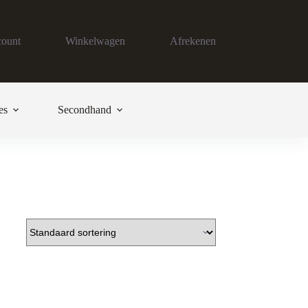
count
Winkelwagen
Afrekenen
es
Secondhand