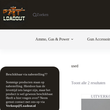
Ga
naar
de
Zoeken
inhoud
Ammo, Gas & Power
Gun Accessoir
used
Beschikbaar via nabestelling??
Sommige producten staan op
Toont alle 2 resultaten
nabestelling. Hierdoor kan de
levertijd iets langer zijn, maar het
product is wel gewoon beschikbaar.
UITVERK
Heeft u hier vragen over? Neem
gerust contact met ons op via
Verkoop@Loadout.nl