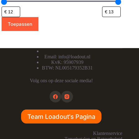
Toepassen
Email:
info@loadout.nl
KvK: 95907939
BTW: NL005179352B31
Volg ons op deze sociale media!
Team Loadout's Pagina
Klantenservice
Terugbetalen en Retourbeleid