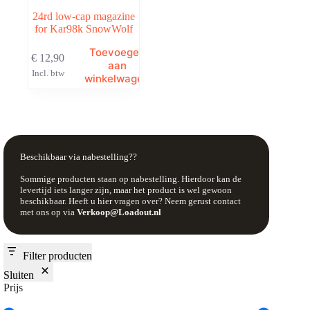
24rd low-cap magazine
for Kar98k SnowWolf
Toevoegen
€
12,90
aan
Incl. btw
winkelwagen
Beschikbaar via nabestelling??
Sommige producten staan op nabestelling. Hierdoor kan de
levertijd iets langer zijn, maar het product is wel gewoon
beschikbaar. Heeft u hier vragen over? Neem gerust contact
met ons op via
Verkoop@Loadout.nl
Filter producten
Sluiten
Prijs